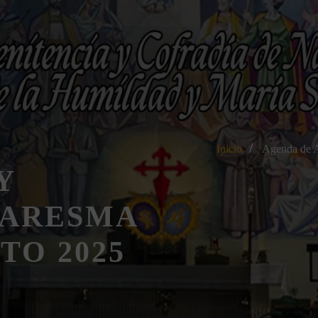
Inicio
Agenda de A
Y
UARESMA
TO 2025