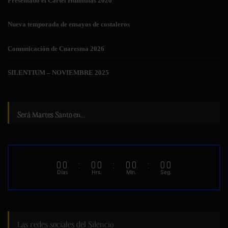
Presentado el Cartel Humilitas 2026
Nueva temporada de ensayos de costaleros
Comunicación de Cuaresma 2026
SILENTIUM – NOVIEMBRE 2025
Será Martes Santo en...
00
:
00
:
00
:
00
Días
Hrs.
Min.
Seg.
Las redes sociales del Silencio