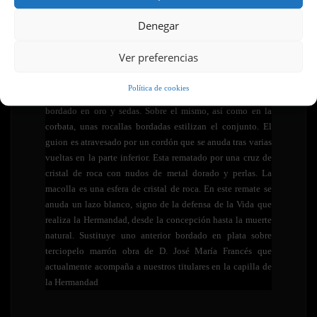
Denegar
Guión
Ver preferencias
Es obra de D. Jesús Rosado Borja en terciopelo marrón
Política de cookies
oscuro en el que se encuentra el escudo de la Hermandad
bordado en oro y sedas. Sobre el mismo, así como en la
corbata, unas rocallas bordadas estilizan el conjunto. El
guion es atravesado por un cordón que se anuda tras varias
vueltas en la parte inferior. Esta rematado por una cruz de
cristal de roca con nudos de metal dorado y perlas. La
macolla es una esfera de cristal de roca. En este remate se
anuda un lazo blanco, signo de la defensa de la Vida que
realiza la Hermandad, desde la concepción hasta la muerte
natural. Sustituye uno anterior bordado en plata sobre
terciopelo marrón obra de D. José María Francés que
actualmente acompaña a nuestros titulares en la capilla de
la Hermandad