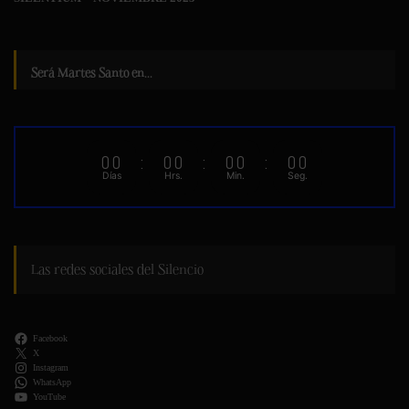
Será Martes Santo en...
00
:
00
:
00
:
00
Días
Hrs.
Min.
Seg.
Las redes sociales del Silencio
Facebook
X
Instagram
WhatsApp
YouTube