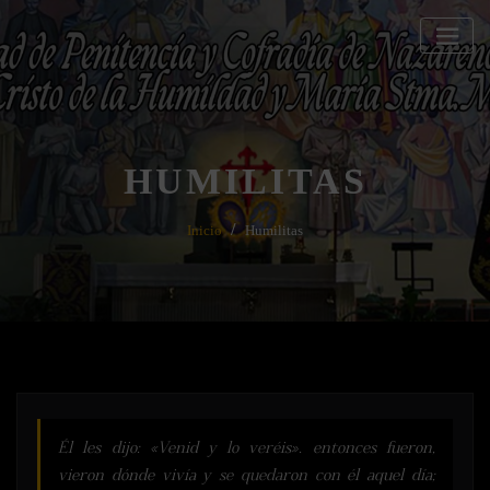
Saltar
al
contenido
HUMILITAS
Inicio
Humilitas
Él les dijo: «Venid y lo veréis». entonces fueron,
vieron dónde vivía y se quedaron con él aquel día;